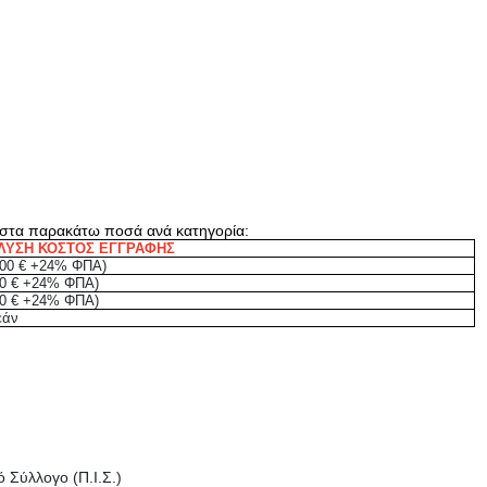
 στα παρακάτω ποσά ανά κατηγορία:
ΛΥΣΗ ΚΟΣΤΟΣ ΕΓΓΡΑΦΗΣ
,00 € +24% ΦΠΑ)
00 € +24% ΦΠΑ)
00 € +24% ΦΠΑ)
εάν
 Σύλλογο (Π.Ι.Σ.)