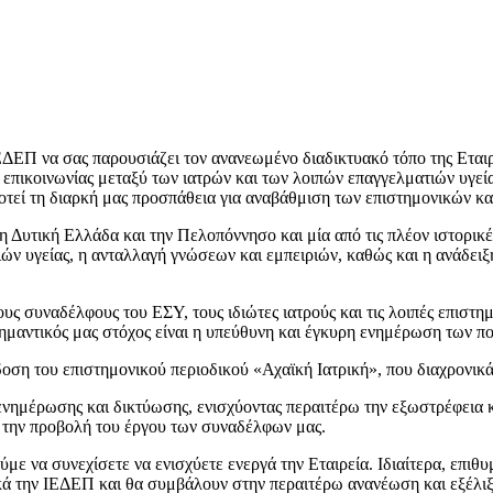
ς ΙΕΔΕΠ να σας παρουσιάζει τον ανανεωμένο διαδικτυακό τόπο της Εται
 επικοινωνίας μεταξύ των ιατρών και των λοιπών επαγγελματιών υγεί
οτεί τη διαρκή μας προσπάθεια για αναβάθμιση των επιστημονικών κ
 Δυτική Ελλάδα και την Πελοπόννησο και μία από τις πλέον ιστορικές 
ν υγείας, η ανταλλαγή γνώσεων και εμπειριών, καθώς και η ανάδειξη
υς συναδέλφους του ΕΣΥ, τους ιδιώτες ιατρούς και τις λοιπές επιστ
σημαντικός μας στόχος είναι η υπεύθυνη και έγκυρη ενημέρωση των π
δοση του επιστημονικού περιοδικού «Αχαϊκή Ιατρική», που διαχρονικά
 ενημέρωσης και δικτύωσης, ενισχύοντας περαιτέρω την εξωστρέφεια 
 την προβολή του έργου των συναδέλφων μας.
με να συνεχίσετε να ενισχύετε ενεργά την Εταιρεία. Ιδιαίτερα, επιθ
ικά την ΙΕΔΕΠ και θα συμβάλουν στην περαιτέρω ανανέωση και εξέλιξ