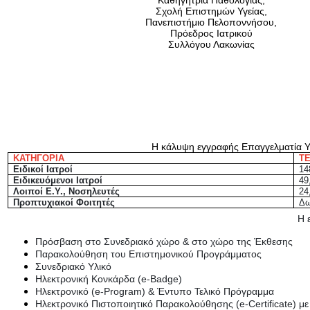
Καθηγήτρια Παθολογίας,
Σχολή Επιστημών Υγείας,
Πανεπιστήμιο Πελοποννήσου,
Πρόεδρος Ιατρικού
Συλλόγου Λακωνίας
Η κάλυψη εγγραφής Επαγγελματία Υ
ΚΑΤΗΓΟΡΙΑ
Τ
Ειδικοί Ιατροί
14
Ειδικευόμενοι Ιατροί
49
Λοιποί Ε.Υ., Νοσηλευτές
24
Προπτυχιακοί Φοιτητές
Δω
Η 
Πρόσβαση στο Συνεδριακό χώρο & στο χώρο της Έκθεσης
Παρακολούθηση του Επιστημονικού Προγράμματος
Συνεδριακό Υλικό
Ηλεκτρονική Κονκάρδα (e-Badge)
Ηλεκτρονικό (e-Program) & Έντυπο Τελικό Πρόγραμμα
Ηλεκτρονικό Πιστοποιητικό Παρακολούθησης (e-Certificate) με