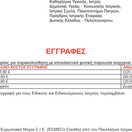
Καθηγήτρια Υγιεινής, Ιατρός
Δημόσιας Υγείας - Κοινωνικής Ιατρικής,
Ιατρική Σχολή, Πανεπιστήμιο Πατρών,
Πρόεδρος Ιατρικής Εταιρείας
Δυτικής Ελλάδος - Πελοποννήσου
ΕΓΓΡΑΦΕΣ
γείας για παρακολούθηση με αποκλειστικά φυσική παρουσία ανέρχεται
ΕΛΙΚΟ ΚΟΣΤΟΣ ΕΓΓΡΑΦΗΣ
ΑΝΑ
8,80 €
(120
,60 €
(40,
,80 €
(20,
ρεάν
Δωρ
εγγραφή για τους Ειδικούς και Ειδικευόμενους Ιατρούς περιλαμβάνει:
 Ευρωπαϊκά Μόρια Σ.Ι.Ε. (ECMECs Credits) από τον Πανελλήνιο Ιατρικό