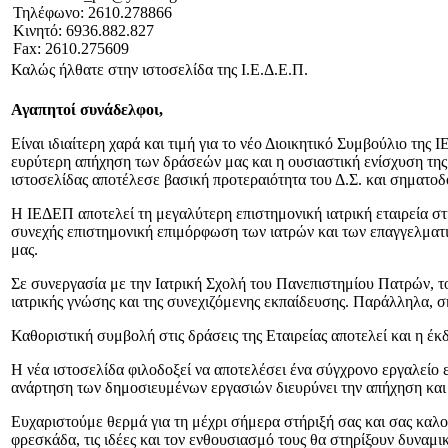
Τηλέφωνο: 2610.278866
Κινητό: 6936.882.827
Fax: 2610.275609
Καλώς ήλθατε στην ιστοσελίδα της Ι.Ε.Δ.Ε.Π.
Αγαπητοί συνάδελφοι,
Είναι ιδιαίτερη χαρά και τιμή για το νέο Διοικητικό Συμβούλιο τη
ευρύτερη απήχηση των δράσεών μας και η ουσιαστική ενίσχυση της
ιστοσελίδας αποτέλεσε βασική προτεραιότητα του Δ.Σ. και σηματοδ
Η ΙΕΔΕΠ αποτελεί τη μεγαλύτερη επιστημονική ιατρική εταιρεία στη
συνεχής επιστημονική επιμόρφωση των ιατρών και των επαγγελματιώ
μας.
Σε συνεργασία με την Ιατρική Σχολή του Πανεπιστημίου Πατρών, το
ιατρικής γνώσης και της συνεχιζόμενης εκπαίδευσης. Παράλληλα, 
Καθοριστική συμβολή στις δράσεις της Εταιρείας αποτελεί και η έκ
Η νέα ιστοσελίδα φιλοδοξεί να αποτελέσει ένα σύγχρονο εργαλείο
ανάρτηση των δημοσιευμένων εργασιών διευρύνει την απήχηση και
Ευχαριστούμε θερμά για τη μέχρι σήμερα στήριξή σας και σας καλού
φρεσκάδα, τις ιδέες και τον ενθουσιασμό τους θα στηρίξουν δυναμ