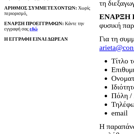
τη διεξαγω
ΑΡΙΘΜΟΣ ΣΥΜΜΕΤΕΧΟΝΤΩΝ:
Χωρίς
περιορισμό
.
ΕΝΑΡΞΗ 
ΕΝΑΡΞΗ ΠΡΟΕΓΓΡΑΦΩΝ:
Κάντε την
φυσική παρ
εγγραφή σας
εδώ
Για τη συμ
Η ΕΓΓΡΑΦΗ ΕΙΝΑΙ ΔΩΡΕΑΝ
arieta@conf
Τίτλο 
Eπιθυμ
Ονομα
Ιδιότητ
Πόλη /
Τηλέφω
email
Η παραπάνω