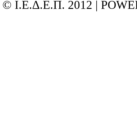
© Ι.Ε.Δ.Ε.Π. 2012 | PO