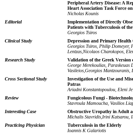
Peripheral Artery Disease: A Re
Heart Association Task Force on 
Nicholas Kounis
Editorial
Implementation of Directly Ob
Patients with Tuberculosis of the
Georgios Tsiros
Clinical Study
Depression and Primary Health C
Georgios Tsiros, Philip Domeyer, P
Lentzas,Nicolaos Charokopos, Elen
Research Study
Validation of the Greek Version
George Merekoulias, Paraskeuas De
Vasileios,Georgios Mantzouranis, 
Cross Sectional Study
Investigation of the Use and Misu
Patras
Ariadni Konstantopoulou, Eleni Je
Review
Fungicolous Fungi - Biotechnolog
Stavroula Mamoucha, Vasilios Lia
Interesting Case
Obstructive Uropathy in Adult 
Μichalis Stavridis,Ιrini Katsarou, I
Practicing Physician
Tuberculosis in the Elderly
Ioannis K Galariotis