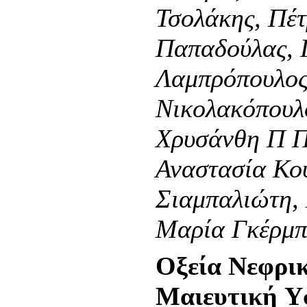
Τσολάκης, Πέ
Παπαδούλας, 
Λαμπρόπουλος
Νικολακόπουλ
Χρυσάνθη Π Π
Αναστασία Κο
Σιαμπαλιώτη, 
Μαρία Γκέρμπ
Oξεία Nεφρι
Mαιευτική Y