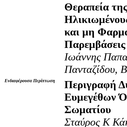
Θεραπεία τη
Ηλικιωμένου
και μη Φαρμ
Παρεμβάσεις
Ιωάννης Παπα
Πανταζίδου, Β
Ενδιαφέρουσα Περίπτωση
Περιγραφή Δ
Ευμεγέθων Ό
Σωματίου
Σταύρος K Κά