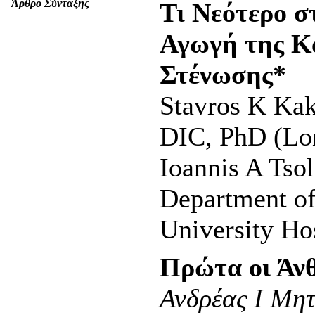
Άρθρο Σύνταξης
Τι Νεότερο 
Αγωγή της Κ
Στένωσης*
Stavros K Ka
DIC, PhD (Lo
Ioannis A Tso
Department of
University Hos
Πρώτα οι Άν
Ανδρέας Ι Μη