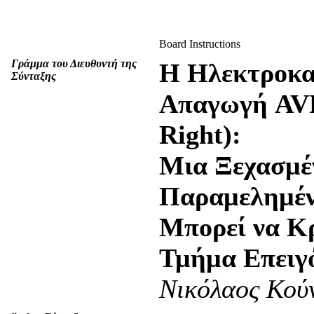
Board Instructions
Γράμμα του Διευθυντή της
H Ηλεκτροκα
Σύνταξης
Απαγωγή AVR
Right):
Μια Ξεχασμέ
Παραμελημέν
Μπορεί να Κ
Τμήμα Επειγ
Νικόλαος Κού