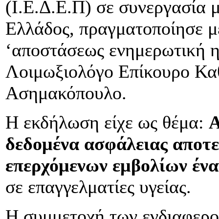
(Ι.Ε.Δ.Ε.Π) σε συνεργασία 
Ελλάδος, πραγματοποίησε με
‘αποστάσεως ενημερωτική ημ
Λοιμωξιολόγο Επίκουρο Καθ
Ασημακόπουλο.
Η εκδήλωση είχε ως θέμα:
Α
δεδομένα ασφάλειας αποτ
επερχόμενων εμβολίων έν
σε επαγγελματίες υγείας.
Η συμμετοχή των ενδιαφερο