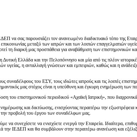
ς ΙΕΔΕΠ να σας παρουσιάζει τον ανανεωμένο διαδικτυακό τόπο της Εται
 επικοινωνίας μεταξύ των ιατρών και των λοιπών επαγγελματιών υγεί
οτεί τη διαρκή μας προσπάθεια για αναβάθμιση των επιστημονικών κ
 Δυτική Ελλάδα και την Πελοπόννησο και μία από τις πλέον ιστορικές 
ν υγείας, η ανταλλαγή γνώσεων και εμπειριών, καθώς και η ανάδειξη
υς συναδέλφους του ΕΣΥ, τους ιδιώτες ιατρούς και τις λοιπές επιστ
σημαντικός μας στόχος είναι η υπεύθυνη και έγκυρη ενημέρωση των π
δοση του επιστημονικού περιοδικού «Αχαϊκή Ιατρική», που διαχρονικά
 ενημέρωσης και δικτύωσης, ενισχύοντας περαιτέρω την εξωστρέφεια 
 την προβολή του έργου των συναδέλφων μας.
με να συνεχίσετε να ενισχύετε ενεργά την Εταιρεία. Ιδιαίτερα, επιθ
ικά την ΙΕΔΕΠ και θα συμβάλουν στην περαιτέρω ανανέωση και εξέλιξ