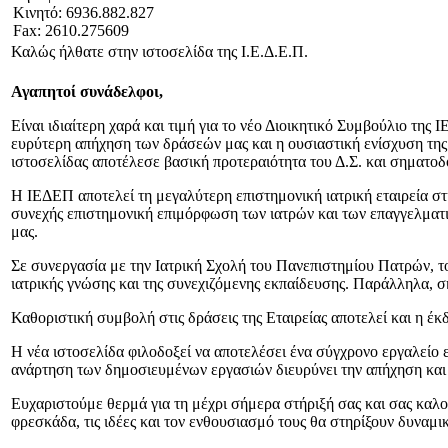
Κινητό: 6936.882.827
Fax: 2610.275609
Καλώς ήλθατε στην ιστοσελίδα της Ι.Ε.Δ.Ε.Π.
Αγαπητοί συνάδελφοι,
Είναι ιδιαίτερη χαρά και τιμή για το νέο Διοικητικό Συμβούλιο τη
ευρύτερη απήχηση των δράσεών μας και η ουσιαστική ενίσχυση της
ιστοσελίδας αποτέλεσε βασική προτεραιότητα του Δ.Σ. και σηματοδ
Η ΙΕΔΕΠ αποτελεί τη μεγαλύτερη επιστημονική ιατρική εταιρεία στη
συνεχής επιστημονική επιμόρφωση των ιατρών και των επαγγελματιώ
μας.
Σε συνεργασία με την Ιατρική Σχολή του Πανεπιστημίου Πατρών, το
ιατρικής γνώσης και της συνεχιζόμενης εκπαίδευσης. Παράλληλα, 
Καθοριστική συμβολή στις δράσεις της Εταιρείας αποτελεί και η έκ
Η νέα ιστοσελίδα φιλοδοξεί να αποτελέσει ένα σύγχρονο εργαλείο
ανάρτηση των δημοσιευμένων εργασιών διευρύνει την απήχηση και
Ευχαριστούμε θερμά για τη μέχρι σήμερα στήριξή σας και σας καλού
φρεσκάδα, τις ιδέες και τον ενθουσιασμό τους θα στηρίξουν δυναμ