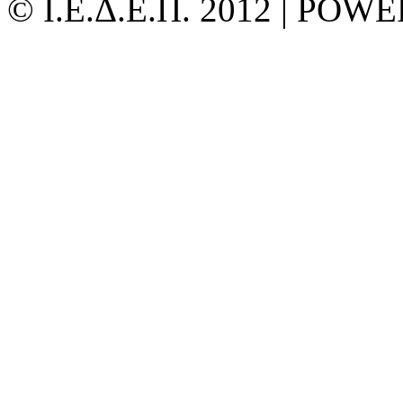
© Ι.Ε.Δ.Ε.Π. 2012 | PO