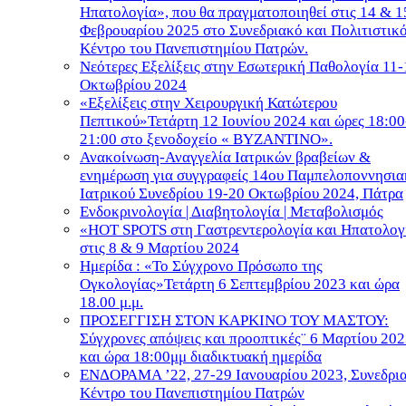
Ηπατολογία», που θα πραγματοποιηθεί στις 14 & 1
Φεβρουαρίου 2025 στο Συνεδριακό και Πολιτιστικ
Κέντρο του Πανεπιστημίου Πατρών.
Νεότερες Εξελίξεις στην Εσωτερική Παθολογία 11-
Οκτωβρίου 2024
«Εξελίξεις στην Χειρουργική Κατώτερου
Πεπτικού»Τετάρτη 12 Ιουνίου 2024 και ώρες 18:00
21:00 στο ξενοδοχείο « ΒΥΖΑΝΤΙΝΟ».
Ανακοίνωση-Αναγγελία Ιατρικών βραβείων &
ενημέρωση για συγγραφείς 14ου Παμπελοποννησια
Ιατρικού Συνεδρίου 19-20 Οκτωβρίου 2024, Πάτρα
Ενδοκρινολογία | Διαβητολογία | Μεταβολισμός
«HOT SPOTS στη Γαστρεντερολογία και Ηπατολογ
στις 8 & 9 Μαρτίου 2024
Ημερίδα : «Το Σύγχρονο Πρόσωπο της
Ογκολογίας»Τετάρτη 6 Σεπτεμβρίου 2023 και ώρα
18.00 μ.μ.
ΠΡΟΣΕΓΓΙΣΗ ΣΤΟΝ ΚΑΡΚΙΝΟ ΤΟΥ ΜΑΣΤΟΥ:
Σύγχρονες απόψεις και προοπτικές¨ 6 Μαρτίου 20
και ώρα 18:00μμ διαδικτυακή ημερίδα
ΕΝΔΟΡΑΜΑ ʼ22, 27-29 Ιανουαρίου 2023, Συνεδρι
Κέντρο του Πανεπιστημίου Πατρών