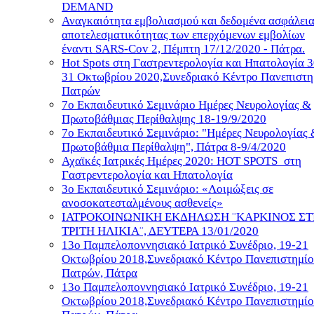
DEMAND
Αναγκαιότητα εμβολιασμού και δεδομένα ασφάλει
αποτελεσματικότητας των επερχόμενων εμβολίων
έναντι SARS-Cov 2, Πέμπτη 17/12/2020 - Πάτρα.
Hot Spots στη Γαστρεντερολογία και Ηπατολογία 
31 Οκτωβρίου 2020,Συνεδριακό Κέντρο Πανεπιστη
Πατρών
7ο Εκπαιδευτικό Σεμινάριο Ημέρες Νευρολογίας &
Πρωτοβάθμιας Περίθαλψης 18-19/9/2020
7ο Εκπαιδευτικό Σεμινάριο: "Ημέρες Νευρολογίας
Πρωτοβάθμια Περίθαλψη", Πάτρα 8-9/4/2020
Αχαϊκές Ιατρικές Ημέρες 2020: HOT SPOTS_στη
Γαστρεντερολογία και Ηπατολογία
3ο Εκπαιδευτικό Σεμινάριο: «Λοιμώξεις σε
ανοσοκατεσταλμένους ασθενείς»
ΙΑΤΡΟΚΟΙΝΩΝΙΚΗ ΕΚΔΗΛΩΣΗ ¨ΚΑΡΚΙΝΟΣ Σ
ΤΡΙΤΗ ΗΛΙΚΙΑ¨, ΔΕΥΤΕΡΑ 13/01/2020
13ο Παμπελοποννησιακό Ιατρικό Συνέδριο, 19-21
Οκτωβρίου 2018,Συνεδριακό Κέντρο Πανεπιστημίο
Πατρών, Πάτρα
13ο Παμπελοποννησιακό Ιατρικό Συνέδριο, 19-21
Οκτωβρίου 2018,Συνεδριακό Κέντρο Πανεπιστημίο