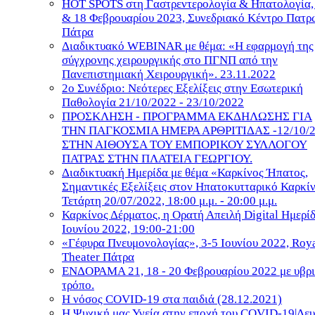
HOT SPOTS στη Γαστρεντερολογία & Ηπατολογία,
& 18 Φεβρουαρίου 2023, Συνεδριακό Κέντρο Πατρ
Πάτρα
Διαδικτυακό WEBINAR με θέμα: «Η εφαρμογή της
σύγχρονης χειρουργικής στο ΠΓΝΠ από την
Πανεπιστημιακή Χειρουργική». 23.11.2022
2ο Συνέδριο: Νεότερες Εξελίξεις στην Εσωτερική
Παθολογία 21/10/2022 - 23/10/2022
ΠΡΟΣΚΛΗΣΗ - ΠΡΟΓΡΑΜΜΑ ΕΚΔΗΛΩΣΗΣ ΓΙΑ
ΤΗΝ ΠΑΓΚΟΣΜΙΑ ΗΜΕΡΑ ΑΡΘΡΙΤΙΔΑΣ -12/10/
ΣΤΗΝ ΑΙΘΟΥΣΑ ΤΟΥ ΕΜΠΟΡΙΚΟΥ ΣΥΛΛΟΓΟΥ
ΠΑΤΡΑΣ ΣΤΗΝ ΠΛΑΤΕΙΑ ΓΕΩΡΓΙΟΥ.
Διαδικτυακή Ημερίδα με θέμα «Καρκίνος Ήπατος,
Σημαντικές Εξελίξεις στον Ηπατοκυτταρικό Καρκί
Τετάρτη 20/07/2022, 18:00 μ.μ. - 20:00 μ.μ.
Καρκίνος Δέρματος, η Ορατή Απειλή Digital Ημερί
Ιουνίου 2022, 19:00-21:00
«Γέφυρα Πνευμονολογίας», 3-5 Ιουνίου 2022, Roy
Theater Πάτρα
ΕΝΔΟΡΑΜΑ 21, 18 - 20 Φεβρουαρίου 2022 με υβρι
τρόπο.
Η νόσος COVID-19 στα παιδιά (28.12.2021)
Η Ψυχική μας Υγεία στην εποχή του COVID-19|Δευ