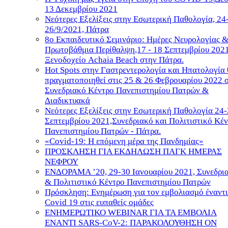
13 Δεκεμβρίου 2021
Νεότερες Εξελίξεις στην Εσωτερική Παθολογία, 24
26/9/2021, Πάτρα
8ο Εκπαιδευτικό Σεμινάριο: Ημέρες Νευρολογίας 
Πρωτοβάθμια Περίθαλψη,17 - 18 Σεπτεμβρίου 202
Ξενοδοχείο Achaia Beach στην Πάτρα.
Hot Spots στην Γαστρεντερολογία και Ηπατολογία 
πραγματοποιηθεί στις 25 & 26 Φεβρουαρίου 2022 
Συνεδριακό Κέντρο Πανεπιστημίου Πατρών &
Διαδικτυακά
Νεότερες Εξελίξεις στην Εσωτερική Παθολογία 24
Σεπτεμβρίου 2021,Συνεδριακό και Πολιτιστικό Κέ
Πανεπιστημίου Πατρών - Πάτρα.
«Covid-19: Η επόμενη μέρα της Πανδημίας»
ΠΡΟΣΚΛΗΣΗ ΓΙΑ ΕΚΔΗΛΩΣΗ ΠΑΓΚ ΗΜΕΡΑΣ
ΝΕΦΡΟΥ
ΕΝΔΟΡΑΜΑ ʼ20, 29-30 Ιανουαρίου 2021, Συνεδρι
& Πολιτιστικό Κέντρο Πανεπιστημίου Πατρών
Πρόσκληση: Ενημέρωση για τον εμβολιασμό έναντι
Covid 19 στις ευπαθείς ομάδες
ΕΝΗΜΕΡΩΤΙΚΟ WEBINAR ΓΙΑ ΤΑ ΕΜΒΟΛΙΑ
ΕΝΑΝΤΙ SARS-CoV-2: ΠΑΡΑΚΟΛΟΥΘΗΣΗ ON