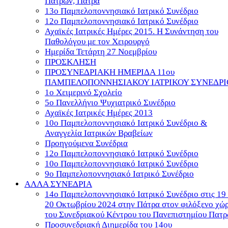
Πατρών, Πάτρα
13o Παμπελοποννησιακό Ιατρικό Συνέδριο
12o Παμπελοποννησιακό Ιατρικό Συνέδριο
Αχαϊκές Ιατρικές Ημέρες 2015. Η Συνάντηση του
Παθολόγου με τον Χειρουργό
Ημερίδα Τετάρτη 27 Νοεμβρίου
ΠΡΟΣΚΛΗΣΗ
ΠΡΟΣΥΝΕΔΡΙΑΚΗ ΗΜΕΡΙΔΑ 11ου
ΠΑΜΠΕΛΟΠΟΝΝΗΣΙΑΚΟΥ ΙΑΤΡΙΚΟΥ ΣΥΝΕΔΡΙ
1o Χειμερινό Σχολείο
5ο Πανελλήνιο Ψυχιατρικό Συνέδριο
Αχαϊκές Ιατρικές Ημέρες 2013
10o Παμπελοποννησιακό Ιατρικό Συνέδριο &
Αναγγελία Ιατρικών Βραβείων
Προηγούμενα Συνέδρια
12o Παμπελοποννησιακό Ιατρικό Συνέδριο
10o Παμπελοποννησιακό Ιατρικό Συνέδριο
9ο Παμπελοποννησιακό Ιατρικό Συνέδριο
ΑΛΛΑ ΣΥΝΕΔΡΙΑ
14ο Παμπελοποννησιακό Ιατρικό Συνέδριο στις 19
20 Οκτωβρίου 2024 στην Πάτρα στον φιλόξενο χώ
του Συνεδριακού Κέντρου του Πανεπιστημίου Πατ
Προσυνεδριακή Διημερίδα του 14ου