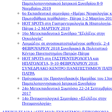
Παμπελοποννησιακού Ιατρικού Συνεδρίου 8-9
Νοεμβρίου 2019
6ο Εκπαιδευτικό σεμινάριο «Ημέρες Νευρολογίας κ
Πρωτοβάθμια περίθαλψη», Πάτρα 1-2 Μαρτίου 20
HOT SPOTS στη Γαστρεντερολογία & Ηπατολογία,
Πάτρα 1-2 ΜΑΡΤΙΟΥ 2019
16ο Μετεκπαιδευτικό Συνέδριο "Εξελίξεις στην
Ογκολογία"
Λοιμώξεις σε ανοσοκατεσταλμένους ασθενείς, 2-4
ΦΕΒΡΟΥΑΡΙΟΥ 2018 Συνεδριακό & Πολιτιστικό
Κέντρο Πανεπιστημίου Πατρών,Πάτρα
HOT SPOTS στη ΓΑΣΤΡΕΝΤΕΡΟΛΟΓΙΑ και
ΗΠΑΤΟΛΟΓΙΑ, 9-10 ΦΕΒΡΟΥΑΡΙΟΥ 2018,
ΣΥΝΕΔΡΙΑΚΟ ΚΕΝΤΡΟ ΠΑΝΕΠΙΣΤΗΜΙΟΥ ΠΑΤ
ΠΑΤΡΑ
Πρόγραμμα της Προσυνεδριακής Ημερίδας του 13ο
Παμπελοποννησιακού Ιατρικού Συνεδρίου
24ο Μετεκπαιδευτικό Συμπόσιο 22-24 Σεπτεμβρίο
2017
14ο Πνευμονολογικό Σεμινάριο «Εξελίξεις στην
Πνευμονολογία»