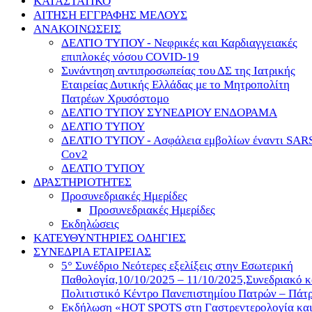
ΚΑΤΑΣΤΑΤΙΚΟ
ΑΙΤΗΣΗ ΕΓΓΡΑΦΗΣ ΜΕΛΟΥΣ
ΑΝΑΚΟΙΝΩΣΕΙΣ
ΔΕΛΤΙΟ ΤΥΠΟΥ - Nεφρικές και Καρδιαγγειακές
επιπλοκές νόσου COVID-19
Συνάντηση αντιπροσωπείας του ΔΣ της Ιατρικής
Εταιρείας Δυτικής Ελλάδας με το Μητροπολίτη
Πατρέων Χρυσόστομο
ΔΕΛΤΙΟ ΤΥΠΟΥ ΣΥΝΕΔΡΙΟΥ ΕΝΔΟΡΑΜΑ
ΔΕΛΤΙΟ ΤΥΠΟΥ
ΔΕΛΤΙΟ ΤΥΠΟΥ - Ασφάλεια εμβολίων έναντι SAR
Cov2
ΔΕΛΤΙΟ ΤΥΠΟΥ
ΔΡΑΣΤΗΡΙΟΤΗΤΕΣ
Προσυνεδριακές Ημερίδες
Προσυνεδριακές Ημερίδες
Εκδηλώσεις
ΚΑΤΕΥΘΥΝΤΗΡΙΕΣ ΟΔΗΓΙΕΣ
ΣΥΝΕΔΡΙΑ ΕΤΑΙΡΕΙΑΣ
5° Συνέδριο Νεότερες εξελίξεις στην Εσωτερική
Παθολογία,10/10/2025 – 11/10/2025,Συνεδριακό κ
Πολιτιστικό Κέντρο Πανεπιστημίου Πατρών – Πάτρ
Εκδήλωση «HOT SPOTS στη Γαστρεντερολογία κα